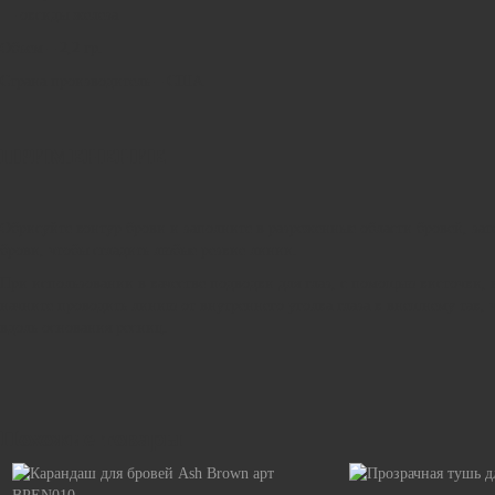
— оксиды железа
Объем – 2,2 гр.
Страна производитель – США
ПРИМЕНЕНИЕ
Обрисуйте контур брови и заполните в разреженные области бровей, за
брови, чтобы сгладить любые резкие линии.
При использовании в качестве подводки для глаз, с помощью кисточки, 
начните проводить линию от внутреннего уголка глаза к внешнему так, 
вдоль основания ресниц.
Похожие товары