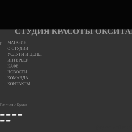
СТУДИЯ
КРАСОТЫ
ОКСИТАНИЯ
СТУДИЯ
КРАСОТЫ
ОКСИТА
МАГАЗИН
О СТУДИИ
УСЛУГИ И ЦЕНЫ
ИНТЕРЬЕР
КАФЕ
НОВОСТИ
КОМАНДА
КОНТАКТЫ
Главная
>
Брови
Водостойкий