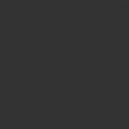
уплотняет их и придает безупречную форму. Секрет такой высокой эффек
уникальной формуле, разработанной на основе свойств натурального вос
Ваши брови всегда будут в безупречном состоянии. Средство не боится в
не придется слишком часто обновлять макияж даже в жаркое время. Мож
подводку для глаз.
Гель оснащен удобной и практичной щеточкой, которой невероятно легко
создание макияжа не будет занимать много времени и усилий!
ХАРАКТЕРИСТИКИ
Состав:
— церезин
— микрокристаллический воск
— пчелиный воск
— ланолин
— этилгексилпальмитат
— вазелин
— каприлилгликоль