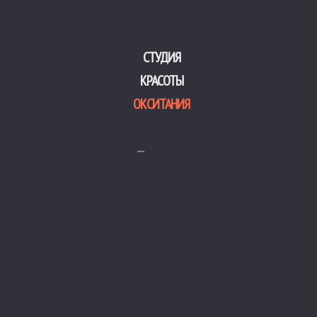
— Глицерил стеарат
— Этилгексил
— Метоксиннамат
— Кварц
СТУДИЯ
— Карнаубский воск
КРАСОТЫ
— Цетил фосфат калия
ОКСИТАНИЯ
— Экстракт алоэ вера
— Масло семян жожоба
— Феноксиэтанол
— Витамин Е
— Витамин А
Объём – 40 мл
Страна производитель – США
ПРИМЕНЕНИЕ
Выдавите небольшое количество продукта на
кончики пальцев и равномерно распределите по
лицу. Смешайте с шеей. Дайте полностью