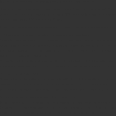
Мы решили разобраться: как выбрать хорошего массажиста?
Для этого, мы пообщались с мастером студии Красоты “Окситания” Елен
более 15-летний опыт работы в топовых SPA салонах Москвы и опробовал
общего массажа (3000 рублей за 60 минут).
Итак, предлагаем вашему вниманию 5 правил для определения хорошего
1. Массажист должен понимать физиологию человека
Верный признак хорошего специалиста по массажу – когда прежде чем на
задает вам уточняющие вопросы и выясняет какие задачи вы хотите реши
предлагает варианты. Стоит заметить, что он не должен слепо следоват
ваше тело главный показатель.
В том же салоне «Окситания» на улице Ходынская, д. 8 Елена Закирова с
проблему начав массаж со стопы. Сказать, что мы были удивлены, ничего
2. Полноправные руки
У массажиста обе руки должны быть в равной степени развиты. Поэтому
заявляет, что одна из рук у него более развита, то это не очень хорошо.
инструментом работы виртуозно, так чтобы качественно работать на прот
3. После первого сеанса может быть результат
Будьте уверены, что если вы нашли правильного массажиста, результат от
Возможно не слишком заметен на теле, зато на лице точно. А все потому
грамотного специалиста ваше лицо будет довольным, в теле должна ощущ