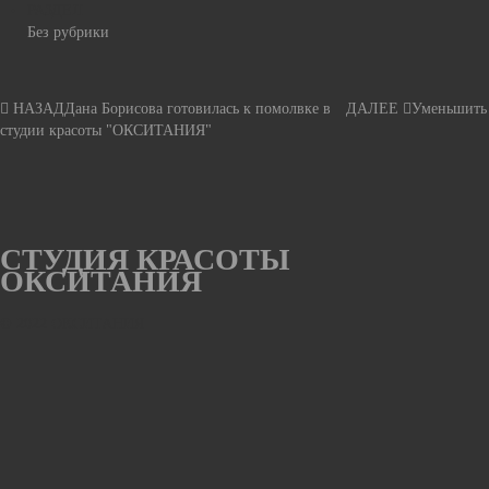
РАЗДЕЛ
Без рубрики
НАЗАД
Дана Борисова готовилась к помолвке в
ДАЛЕЕ
Уменьшить 
студии красоты "ОКСИТАНИЯ"
СТУДИЯ
КРАСОТЫ
ОКСИТАНИЯ
© 2022 ОКСИТАНИЯ