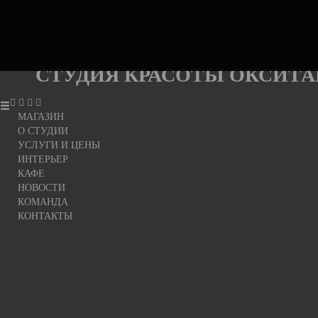
СТУДИЯ
КРАСОТЫ
ОКСИТАНИЯ
СТУДИЯ
КРАСОТЫ
ОКСИТА
МАГАЗИН
О СТУДИИ
УСЛУГИ И ЦЕНЫ
ИНТЕРЬЕР
КАФЕ
НОВОСТИ
КОМАНДА
КОНТАКТЫ
Как выбрать хорошего
массажиста?
В Москве в последние годы растет количество салонов красоты, которые 