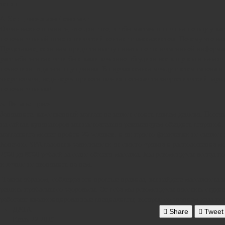
тепло.
4. Эмоциональный контакт
Очень важно помнить, что для того, чтобы массаж пошел на пользу у ва
положительный психологический контакт с массажистом. Почему это ва
Представьте, если вам придется выслушивать поток негативной информа
расслабиться как если бы с вами вежливо обсудили все вопросы в начале 
позволили отдаться ощущениям. Во время сеанса между гостем салона и
энергообмен, ведь через прикосновения посылается энергетический заря
положительным!
5. Цена вопроса
Запомните, качественный массаж не может стоить совсем дешево. Поэт
на сайтах купонаторов мы настоятельно рекомендуем обходить стороной. 
массажиста может пройти 20 человек, и он просто физически не сможет к
Конечно, SPA салоны в зависимости от своего уровня и расположения мо
2500 до 8500 рублей за сеанс общего массажа. Мы рекомендуем всегда п
и лучше не экономить на нем.
Таким образом, соблюдая эти простые правила, вы найдете массажиста 
решить проблемы со здоровьем. От себя мы рекомендуем посетить студи
работают квалифицированные специалисты, которые со знанием дела по
ДАТА
Share
Tweet
Июль 22 2015